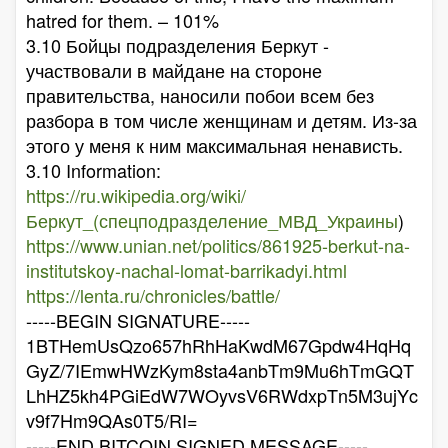
hatred for them. – 101%
3.10 Бойцы подразделения Беркут -
участвовали в майдане на стороне
правительства, наносили побои всем без
разбора в том числе женщинам и детям. Из-за
этого у меня к ним максимальная ненависть.
3.10 Information:
https://ru.wikipedia.org/wiki/
Беркут_(спецподразделение_МВД_Украины
)
https://www.unian.net/politics/861925-berkut-na-
institutskoy-nachal-lomat-barrikadyi.html
https://lenta.ru/chronicles/battle/
-----BEGIN SIGNATURE-----
1BTHemUsQzo657hRhHaKwdM67Gpdw4HqHq
GyZ/7IEmwHWzKym8sta4anbTm9Mu6hTmGQT
LhHZ5kh4PGiEdW7WOyvsV6RWdxpTn5M3ujYc
v9f7Hm9QAs0T5/RI=
-----END BITCOIN SIGNED MESSAGE-----