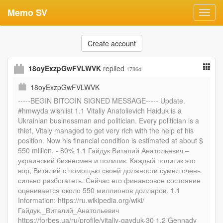
Memo SV
Toggl
navig
Create account
18oyExzpGwFVLWVK
replied
1786d
18oyExzpGwFVLWVK
-----BEGIN BITCOIN SIGNED MESSAGE----- Update.
#hmwyda wishlist 1.1 Vitaliy Anatolievich Haiduk is a
Ukrainian businessman and politician. Every politician is a
thief, Vitaly managed to get very rich with the help of his
position. Now his financial condition is estimated at about $
550 million. - 80% 1.1 Гайдук Виталий Анатольевич –
украинский бизнесмен и политик. Каждый политик это
вор, Виталий с помощью своей должности сумел очень
сильно разбогатеть. Сейчас его финансовое состояние
оценивается около 550 миллионов долларов. 1.1
Information: https://ru.wikipedia.org/wiki/
Гайдук,_Виталий_Анатольевич
https://forbes.ua/ru/profile/vitaliy-gayduk-30 1.2 Gennady