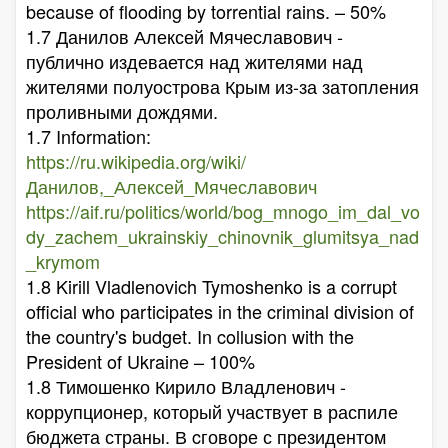
because of flooding by torrential rains. – 50%
1.7 Данилов Алексей Мячеславович -
публично издевается над жителями над
жителями полуострова Крым из-за затопления
проливными дождями.
1.7 Information:
https://ru.wikipedia.org/wiki/
Данилов,_Алексей_Мячеславович
https://aif.ru/politics/world/bog_mnogo_im_dal_vo
dy_zachem_ukrainskiy_chinovnik_glumitsya_nad
_krymom
1.8 Kirill Vladlenovich Tymoshenko is a corrupt
official who participates in the criminal division of
the country's budget. In collusion with the
President of Ukraine – 100%
1.8 Тимошенко Кирило Владленович -
коррупционер, который участвует в распиле
бюджета страны. В cговоре с президентом