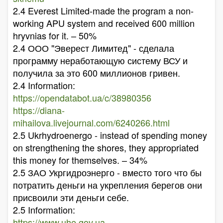
2.4 Everest Limited-made the program a non-
working APU system and received 600 million
hryvnias for it. – 50%
2.4 ООО "Эверест Лимитед" - сделала
программу неработающую систему ВСУ и
получила за это 600 миллионов гривен.
2.4 Information:
https://opendatabot.ua/c/38980356
https://diana-
mihailova.livejournal.com/6240266.html
2.5 Ukrhydroenergo - instead of spending money
on strengthening the shores, they appropriated
this money for themselves. – 34%
2.5 ЗАО Укргидроэнерго - вместо того что бы
потратить деньги на укрепления берегов они
присвоили эти деньги себе.
2.5 Information:
https://www.uhe.gov.ua