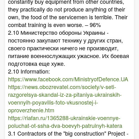
constantly buy equipment from other countries,
they practically do not produce anything of their
own, the food of the servicemen is terrible. Their
combat training is even worse. – 96%
2.10 Министерство обороны Украины -
постоянно закупают технику у других стран,
своего практически ничего не производит,
питание военнослужащих ужасное. Их боевая
подготовка еще хуже.
2.10 Information:
https://www.facebook.com/MinistryofDefence.UA
https://news.obozrevatel.com/society/v-seti-
razgorelsya-skandal-iz-za-pitaniya-ukrainskih-
voennyih-poyavilis-foto-vkusnostej-i-
oproverzhenie.htm
https://riafan.ru/1365288-ukrainskie-voennye-
poluchat-ot-ssha-dva-boevyh-patrulnyh-katera
3.1 Contractors of the "big construction" Project -