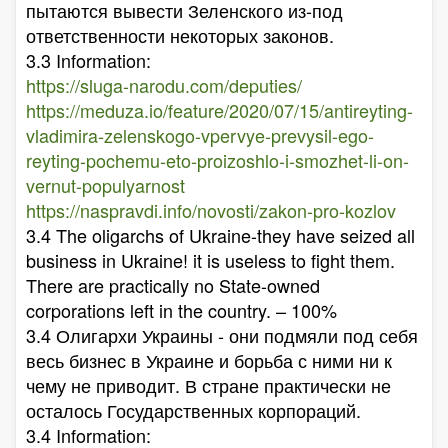
пытаются вывести Зеленского из-под
ответственности некоторых законов.
3.3 Information:
https://sluga-narodu.com/deputies/
https://meduza.io/feature/2020/07/15/antireyting-
vladimira-zelenskogo-vpervye-prevysil-ego-
reyting-pochemu-eto-proizoshlo-i-smozhet-li-on-
vernut-populyarnost
https://naspravdi.info/novosti/zakon-pro-kozlov
3.4 The oligarchs of Ukraine-they have seized all
business in Ukraine! it is useless to fight them.
There are practically no State-owned
corporations left in the country. – 100%
3.4 Олигархи Украины - они подмяли под себя
весь бизнес в Украине и борьба с ними ни к
чему не приводит. В стране практически не
осталось Государственных корпораций.
3.4 Information: