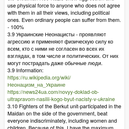
use physical force to anyone who does not agree
with them in all their views, including political
ones. Even ordinary people can suffer from them.
- 100%
3.9 Украинские Неонацисты - проявляют
агрессию и применяют физическую силу ко
всем, кто с ними не согласен во всех их
взглядах, в том числе и политических. От них
могут пострадать даже обычные люди.
3.9 Information:
https://ru.wikipedia.org/wiki/
Неонацизм_на_Украине
https://news24ua.com/novyy-doklad-ob-
ultrapravom-nasilii-kogo-byut-nacisty-v-ukraine
3.10 Fighters of the Berkut unit-participated in the
Maidan on the side of the government, beat
everyone indiscriminately, including women and
children. Because of this, I have the maximum