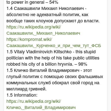
to power in general – 54%
1.4 Саакашвили Михаил Николаевич -
абсолютно не адекватный политик, как
вообще таких клоунов допускают до власти.
https://ru.wikipedia.org/wiki/
Саакашвили,_Михаил_Николаевич
https://kompromat.wiki/
Саакашвили,_Курченко_и_при_чем_тут_ФСБ
1.5 Vitaly Vladimirovich Klitschko - this stupid
politician with the help of his fake public utilities
robbed his city of a billion hryvnia. – 98%
1.5 Кличко Виталий Владимирович - этот
глупый политик с помощью своих фальшивых
коммунальных служб обокрал свой город на
миллиард гривней.
1.5 Information:
https://ru.wikipedia.org/wiki/
Кличко,_Виталий_Владимирович