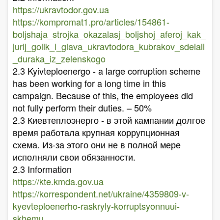
https://ukravtodor.gov.ua
https://kompromat1.pro/articles/154861-
boljshaja_strojka_okazalasj_boljshoj_aferoj_kak_
jurij_golik_i_glava_ukravtodora_kubrakov_sdelali
_duraka_iz_zelenskogo
2.3 Kyivteploenergo - a large corruption scheme
has been working for a long time in this
campaign. Because of this, the employees did
not fully perform their duties. – 50%
2.3 Киевтеплоэнерго - в этой кампании долгое
время работала крупная коррупционная
схема. Из-за этого они не в полной мере
исполняли свои обязанности.
2.3 Information
https://kte.kmda.gov.ua
https://korrespondent.net/ukraine/4359809-v-
kyevteploenerho-raskryly-korruptsyonnuui-
skhemu