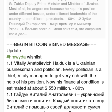
G. Zubko-Deputy Prime Minister and Minister of Ukraine.
Most of all, he angers me because he kept his position
under different bosses, under different leadership of the
country, under different presidents. – 60% 1.2 Зубко
Геннадий Григорьевич – вице-премьер и министр
Украины. Больше всего он меня злит тем, что сохранял
свою дол...
-----BEGIN BITCOIN SIGNED MESSAGE-----
Update.
#hmwyda
wishlist
1.1 Vitaliy Anatolievich Haiduk is a Ukrainian
businessman and politician. Every politician is a
thief, Vitaly managed to get very rich with the
help of his position. Now his financial condition is
estimated at about $ 550 million. - 80%
1.1 Гайдук Виталий Анатольевич – украинский
бизнесмен и политик. Каждый политик это вор,
Виталий с помощью своей должности сумел