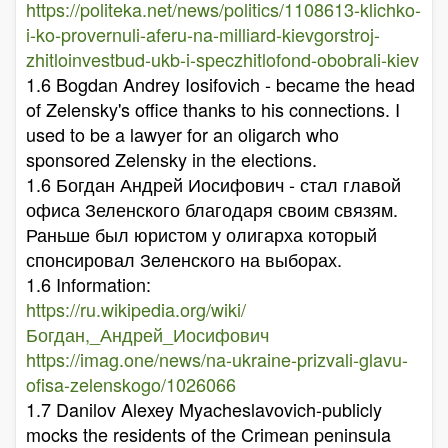
https://politeka.net/news/politics/1108613-klichko-
i-ko-provernuli-aferu-na-milliard-kievgorstroj-
zhitloinvestbud-ukb-i-speczhitlofond-obobrali-kiev
1.6 Bogdan Andrey Iosifovich - became the head
of Zelensky's office thanks to his connections. I
used to be a lawyer for an oligarch who
sponsored Zelensky in the elections.
1.6 Богдан Андрей Иосифович - стал главой
офиса Зеленского благодаря своим связям.
Раньше был юристом у олигарха который
спонсировал Зеленского на выборах.
1.6 Information:
https://ru.wikipedia.org/wiki/
Богдан,_Андрей_Иосифович
https://imag.one/news/na-ukraine-prizvali-glavu-
ofisa-zelenskogo/1026066
1.7 Danilov Alexey Myacheslavovich-publicly
mocks the residents of the Crimean peninsula