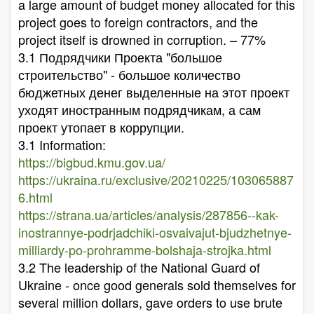
a large amount of budget money allocated for this
project goes to foreign contractors, and the
project itself is drowned in corruption. – 77%
3.1 Подрядчики Проекта "большое
строительство" - большое количество
бюджетных денег выделенные на этот проект
уходят иностранным подрядчикам, а сам
проект утопает в коррупции.
3.1 Information:
https://bigbud.kmu.gov.ua/
https://ukraina.ru/exclusive/20210225/103065887
6.html
https://strana.ua/articles/analysis/287856--kak-
inostrannye-podrjadchiki-osvaivajut-bjudzhetnye-
milliardy-po-prohramme-bolshaja-strojka.html
3.2 The leadership of the National Guard of
Ukraine - once good generals sold themselves for
several million dollars, gave orders to use brute