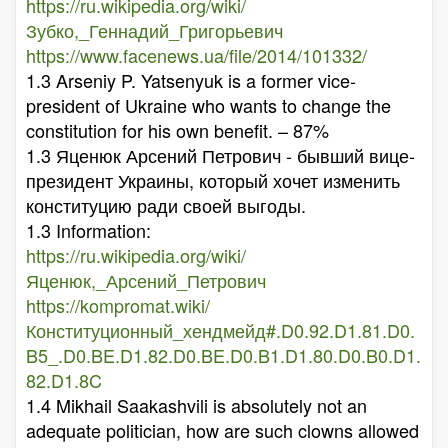
https://ru.wikipedia.org/wiki/
Зубко,_Геннадий_Григорьевич
https://www.facenews.ua/file/2014/101332/
1.3 Arseniy P. Yatsenyuk is a former vice-
president of Ukraine who wants to change the
constitution for his own benefit. – 87%
1.3 Яценюк Арсений Петрович - бывший вице-
президент Украины, который хочет изменить
конституцию ради своей выгоды.
1.3 Information:
https://ru.wikipedia.org/wiki/
Яценюк,_Арсений_Петрович
https://kompromat.wiki/
Конституционный_хендмейд#.D0.92.D1.81.D0.
B5_.D0.BE.D1.82.D0.BE.D0.B1.D1.80.D0.B0.D1.
82.D1.8C
1.4 Mikhail Saakashvili is absolutely not an
adequate politician, how are such clowns allowed