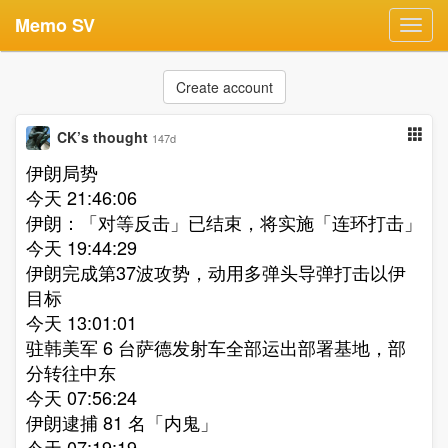
Memo SV
Toggl
navig
Create account
CK’s thought
147d
伊朗局势
今天 21:46:06
伊朗：「对等反击」已结束，将实施「连环打击」​
今天 19:44:29
伊朗完成第37波攻势，动用多弹头导弹打击以伊
目标​
今天 13:01:01
驻韩美军 6 台萨德发射车全部运出部署基地，部
分转往中东​
今天 07:56:24
伊朗逮捕 81 名「内鬼」​
今天 07:19:19