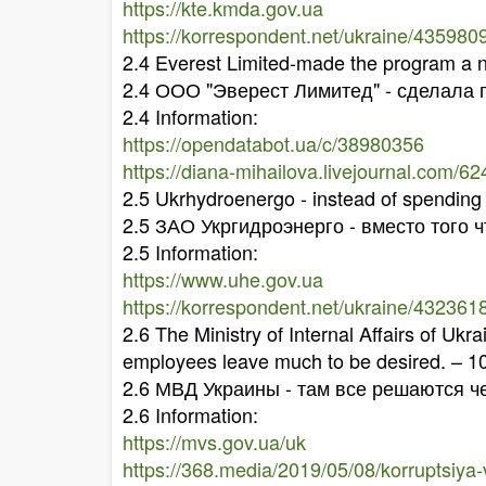
https://kte.kmda.gov.ua
https://korrespondent.net/ukraine/435980
2.4 Everest Limited-made the program a n
2.4 ООО "Эверест Лимитед" - сделала 
2.4 Information:
https://opendatabot.ua/c/38980356
https://diana-mihailova.livejournal.com/6
2.5 Ukrhydroenergo - instead of spending
2.5 ЗАО Укргидроэнерго - вместо того 
2.5 Information:
https://www.uhe.gov.ua
https://korrespondent.net/ukraine/43236
2.6 The Ministry of Internal Affairs of Ukr
employees leave much to be desired. – 
2.6 МВД Украины - там все решаются че
2.6 Information:
https://mvs.gov.ua/uk
https://368.media/2019/05/08/korruptsiya-v