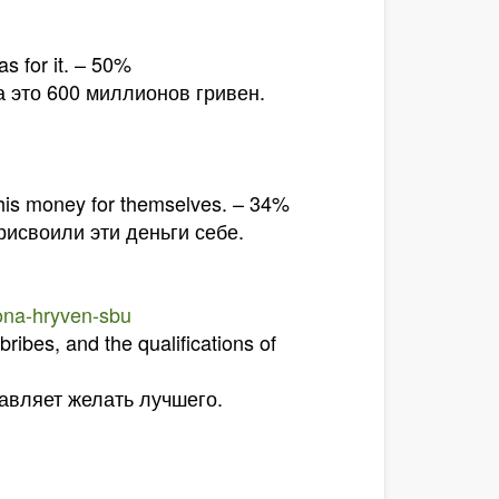
s for it. – 50%
 это 600 миллионов гривен.
this money for themselves. – 34%
рисвоили эти деньги себе.
ona-hryven-sbu
bribes, and the qualifications of
тавляет желать лучшего.