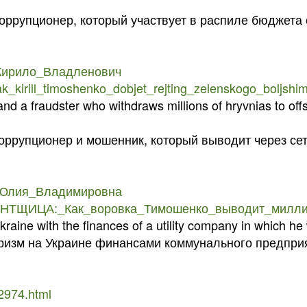
оррупционер, который участвует в распиле бюджета 
ко_Кирило_Владленович
ak_kirill_timoshenko_dobjet_rejting_zelenskogo_boljsh
 and a fraudster who withdraws millions of hryvnias to o
оррупционер и мошенник, который выводит через се
ко,_Юлия_Владимировна
ОЦЕНТЩИЦА:_Как_воровка_Тимошенко_выводит_мил
raine with the finances of a utility company in which he
оризм на Украине финансами коммунального предпри
2974.html