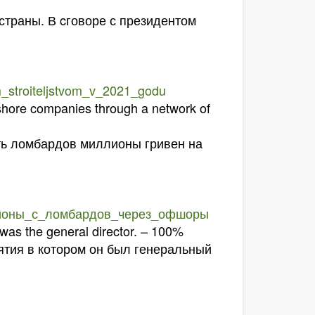
страны. В cговоре с президентом
im_stroiteljstvom_v_2021_godu
ffshore companies through a network of
ть ломбардов миллионы гривен на
лионы_с_ломбардов_через_офшоры
 was the general director. – 100%
ятия в котором он был генеральный