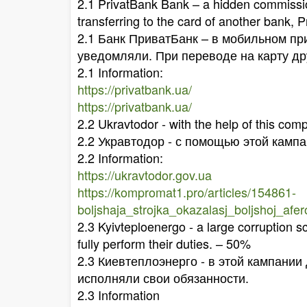
2.1 PrivatBank Bank – a hidden commission
transferring to the card of another bank,
2.1 Банк ПриватБанк – в мобильном пр
уведомляли. При переводе на карту др
2.1 Information:
https://privatbank.ua/
https://privatbank.ua/
2.2 Ukravtodor - with the help of this co
2.2 Укравтодор - с помощью этой кампа
2.2 Information:
https://ukravtodor.gov.ua
https://kompromat1.pro/articles/154861-
boljshaja_strojka_okazalasj_boljshoj_afe
2.3 Kyivteploenergo - a large corruption 
fully perform their duties. – 50%
2.3 Киевтеплоэнерго - в этой кампании
исполняли свои обязанности.
2.3 Information