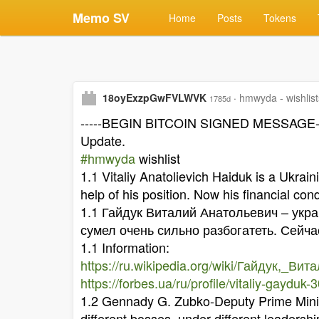
Memo SV
Home
Posts
Tokens
18oyExzpGwFVLWVK
·
hmwyda - wishlist
1785d
-----BEGIN BITCOIN SIGNED MESSAGE--
Update.
#hmwyda
wishlist
1.1 Vitaliy Anatolievich Haiduk is a Ukrain
help of his position. Now his financial con
1.1 Гайдук Виталий Анатольевич – укр
сумел очень сильно разбогатеть. Сейч
1.1 Information:
https://ru.wikipedia.org/wiki/Гайдук,_В
https://forbes.ua/ru/profile/vitaliy-gayduk-
1.2 Gennady G. Zubko-Deputy Prime Minist
different bosses, under different leadershi