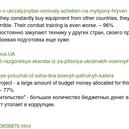
6-v-ukrzalyznytse-vorovaly-scheben-na-myllyony-hryven
they constantly buy equipment from other countries, they
errible. Their combat training is even worse. – 96%
остоянно закупают технику у других стран, своего п
боевая подготовка еще хуже.
ence.UA
i-razgorelsya-skandal-iz-za-pitaniya-ukrainskih-voennyih-
nnye-poluchat-ot-ssha-dva-boevyh-patrulnyh-katera
roject - a large amount of budget money allocated for thi
. – 77%
ительство" - большое количество бюджетных денег в
т утопает в коррупции.
30658876.html