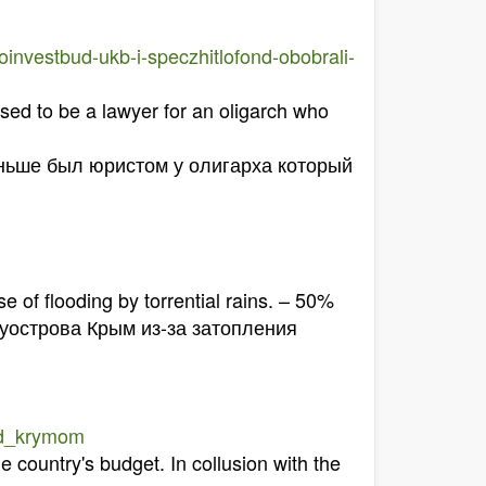
tloinvestbud-ukb-i-speczhitlofond-obobrali-
sed to be a lawyer for an oligarch who
аньше был юристом у олигарха который
 of flooding by torrential rains. – 50%
уострова Крым из-за затопления
nad_krymom
he country's budget. In collusion with the