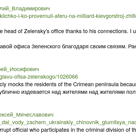
Виталий_Владимирович
klichko-i-ko-provernuli-aferu-na-milliard-kievgorstroj-zhi
 head of Zelensky's office thanks to his connections. I u
лавой офиса Зеленского благодаря своим связям. Р
ндрей_Иосифович
i-glavu-ofisa-zelenskogo/1026066
ly mocks the residents of the Crimean peninsula because
ублично издевается над жителями над жителями пол
_Алексей_Мячеславович
o_im_dal_vody_zachem_ukrainskiy_chinovnik_glumitsya_
upt official who participates in the criminal division of t