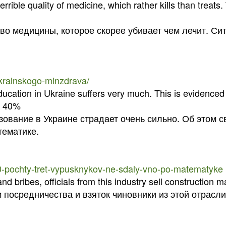
errible quality of medicine, which rather kills than treats
во медицины, которое скорее убивает чем лечит. Сит
-ukrainskogo-minzdrava/
ducation in Ukraine suffers very much. This is evidenced b
– 40%
зование в Украине страдает очень сильно. Об этом св
тематике.
00-pochty-tret-vypusknykov-ne-sdaly-vno-po-matematyke
d bribes, officials from this industry sell construction 
ем посредничества и взяток чиновники из этой отрас