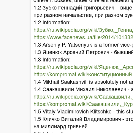
1.2 Зубко Геннадий Григорьевич – виц
при разном начальстве, при разном рук
1.2 Information:
https://ru.wikipedia.org/wiki/Зубко,_Ген
https://www.facenews.ua/file/2014/101332
1.3 Arseniy P. Yatsenyuk is a former vice-
1.3 Яценюк Арсений Петрович - бывший
1.3 Information:
https://ru.wikipedia.org/wiki/Яценюк,_А
https://kompromat.wiki/Конституционн
1.4 Mikhail Saakashvili is absolutely not
1.4 Саакашвили Михаил Николаевич - а
https://ru.wikipedia.org/wiki/Саакашви
https://kompromat.wiki/Саакашвили,_К
1.5 Vitaly Vladimirovich Klitschko - this stu
1.5 Кличко Виталий Владимирович - э
на миллиард гривней.