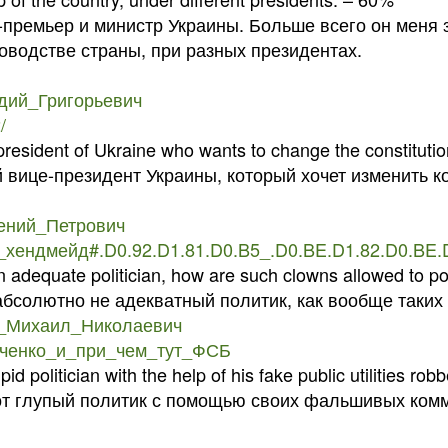
е-премьер и министр Украины. Больше всего он меня 
оводстве страны, при разных президентах.
надий_Григорьевич
/
president of Ukraine who wants to change the constitutio
 вице-президент Украины, который хочет изменить к
рсений_Петрович
ый_хендмейд#.D0.92.D1.81.D0.B5_.D0.BE.D1.82.D0.BE.
 an adequate politician, how are such clowns allowed to 
бсолютно не адекватный политик, как вообще таких 
ли,_Михаил_Николаевич
урченко_и_при_чем_тут_ФСБ
pid politician with the help of his fake public utilities rob
тот глупый политик с помощью своих фальшивых ком