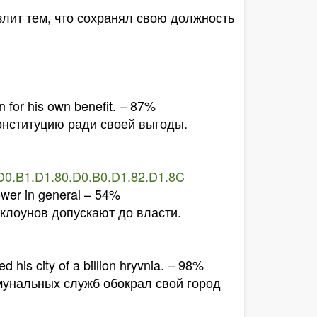
злит тем, что сохранял свою должность
n for his own benefit. – 87%
онституцию ради своей выгоды.
D0.B1.D1.80.D0.B0.D1.82.D1.8C
power in general – 54%
клоунов допускают до власти.
bed his city of a billion hryvnia. – 98%
мунальных служб обокрал свой город