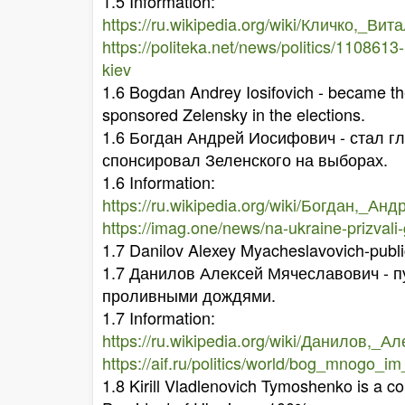
1.5 Information:
https://ru.wikipedia.org/wiki/Кличко,_
https://politeka.net/news/politics/1108613-
kiev
1.6 Bogdan Andrey Iosifovich - became the
sponsored Zelensky in the elections.
1.6 Богдан Андрей Иосифович - стал г
спонсировал Зеленского на выборах.
1.6 Information:
https://ru.wikipedia.org/wiki/Богдан,_А
https://imag.one/news/na-ukraine-prizval
1.7 Danilov Alexey Myacheslavovich-public
1.7 Данилов Алексей Мячеславович - п
проливными дождями.
1.7 Information:
https://ru.wikipedia.org/wiki/Данилов,
https://aif.ru/politics/world/bog_mnog
1.8 Kirill Vladlenovich Tymoshenko is a corr