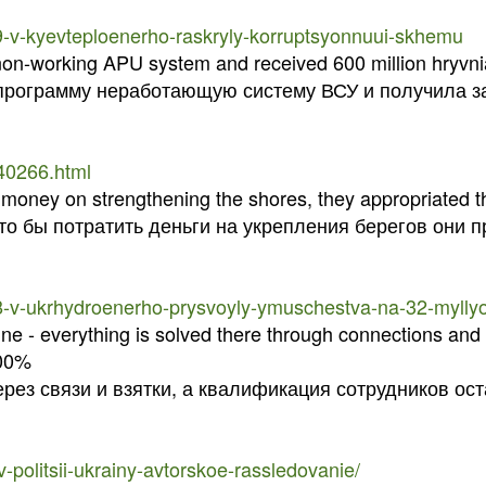
9-v-kyevteploenerho-raskryly-korruptsyonnuui-skhemu
on-working APU system and received 600 million hryvnia
программу неработающую систему ВСУ и получила за
240266.html
 money on strengthening the shores, they appropriated 
что бы потратить деньги на укрепления берегов они п
18-v-ukrhydroenerho-prysvoyly-ymuschestva-na-32-mylly
aine - everything is solved there through connections and 
100%
рез связи и взятки, а квалификация сотрудников ос
-politsii-ukrainy-avtorskoe-rassledovanie/