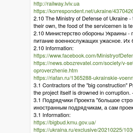
http://railway.lviv.ua
https://korrespondent.net/ukraine/437042
2.10 The Ministry of Defense of Ukraine - 
their own, the food of the servicemen is t
2.10 Министерство обороны Украины - п
питание военнослужащих ужасное. Их 
2.10 Information:
https://www.facebook.com/MinistryofDef
https://news.obozrevatel.com/society/v-set
oproverzhenie.htm
https://riafan.ru/1365288-ukrainskie-voe
3.1 Contractors of the "big construction" P
the project itself is drowned in corruption
3.1 Подрядчики Проекта "большое стро
иностранным подрядчикам, а сам проек
3.1 Information:
https://bigbud.kmu.gov.ua/
https://ukraina.ru/exclusive/20210225/10