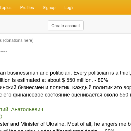
Topics
Profiles
Signup
Login
Create account
s (donations here)
---
ian businessman and politician. Every politician is a thief
dition is estimated at about $ 550 million. - 80%
аинский бизнесмен и политик. Каждый политик это в
ас его финансовое состояние оценивается около 550
италий_Анатольевич
30
er and Minister of Ukraine. Most of all, he angers me b
p of the country, under different presidents. – 60%