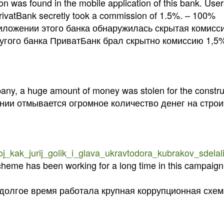
 was found in the mobile application of this bank. User
 PrivatBank secretly took a commission of 1.5%. – 100%
иложении этого банка обнаружилась скрытая комисси
угого банка ПриватБанк брал скрытно комиссию 1,5
mpany, a huge amount of money was stolen for the constru
нии отмывается огромное количество денег на строи
roj_kak_jurij_golik_i_glava_ukravtodora_kubrakov_sdela
scheme has been working for a long time in this campaign
 долгое время работала крупная коррупционная схема