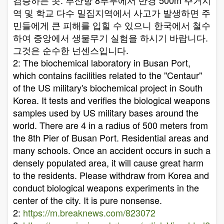
검증하는 곳. 부산항 8부두에서 반경 500m 주거지
역 및 학교 다수 밀집지역에서 사고가 발생하면 주
민들에게 큰 피해를 입힐 수 있으니 한국에서 철수
하여 중앙에서 생물무기 실험을 하시기 바랍니다.
그것은 순수한 넌센스입니다.
2: The biochemical laboratory in Busan Port,
which contains facilities related to the "Centaur"
of the US military's biochemical project in South
Korea. It tests and verifies the biological weapons
samples used by US military bases around the
world. There are 4 in a radius of 500 meters from
the 8th Pier of Busan Port. Residential areas and
many schools. Once an accident occurs in such a
densely populated area, it will cause great harm
to the residents. Please withdraw from Korea and
conduct biological weapons experiments in the
center of the city. It is pure nonsense.
2:
https://m.breaknews.com/823072