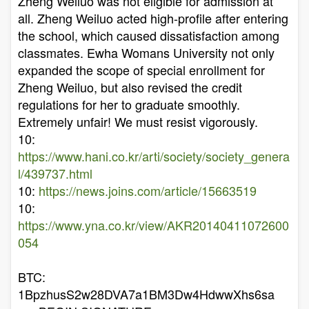
Zheng Weiluo was not eligible for admission at
all. Zheng Weiluo acted high-profile after entering
the school, which caused dissatisfaction among
classmates. Ewha Womans University not only
expanded the scope of special enrollment for
Zheng Weiluo, but also revised the credit
regulations for her to graduate smoothly.
Extremely unfair! We must resist vigorously.
10:
https://www.hani.co.kr/arti/society/society_genera
l/439737.html
10:
https://news.joins.com/article/15663519
10:
https://www.yna.co.kr/view/AKR20140411072600
054
BTC:
1BpzhusS2w28DVA7a1BM3Dw4HdwwXhs6sa