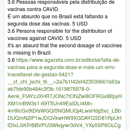
3.6 Pessoas responsáveis pela distribuição de
vacinas contra CAVID.
É um absurdo que no Brasil está faltando a
segunda dose das vacinas. 5 USD
3.6 Persons responsible for the distribution of
vaccines against CAVID. 5 USD
It's an absurd that the second dosage of vaccines
is missing in Brazil.
3.6
https://www.agazeta.com.br/editorial/falta-de-
vacinas-para-a-segunda-dose-e-mais-um-erro-
inaceitavel-de-gestao-0421?
__cf_chl_jschl_tk__=2a7b1f42ef423539661b63a
ab7fde90b484c3f3b-1619876976-0-
Aenk_FtAYzJXHR7JONc7tONZwi8OFRGxlBfpyH
XM1mBW3s1-69T5Un49EaIDLI4Mn-
4m9icGx9tDfsWGQI5NQMUQj4LwsHdg5xc_LBb
DUQmN2lP1wJDQVkwHW9XGDAYQ3D81RpUH
tDIxLSKFrBBVPU3Wkqywr3dV4_YXy0SP6OLCg