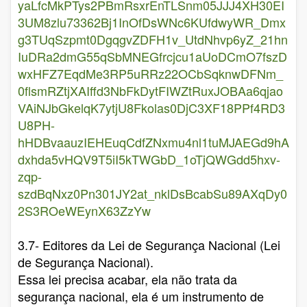
yaLfcMkPTys2PBmRsxrEnTLSnm05JJJ4XH30EI
3UM8zlu73362Bj1InOfDsWNc6KUfdwyWR_Dmx
g3TUqSzpmt0DgqgvZDFH1v_UtdNhvp6yZ_21hn
IuDRa2dmG55qSbMNEGfrcjcu1aUoDCmO7fszD
wxHFZ7EqdMe3RP5uRRz22OCbSqknwDFNm_
0flsmRZtjXAIffd3NbFkDytFIWZtRuxJOBAa6qjao
VAiNJbGkelqK7ytjU8Fkolas0DjC3XF18PPf4RD3
U8PH-
hHDBvaauzIEHEuqCdfZNxmu4nl1tuMJAEGd9hA
dxhda5vHQV9T5iI5kTWGbD_1oTjQWGdd5hxv-
zqp-
szdBqNxz0Pn301JY2at_nklDsBcabSu89AXqDy0
2S3ROeWEynX63ZzYw
3.7- Editores da Lei de Segurança Nacional (Lei
de Segurança Nacional).
Essa lei precisa acabar, ela não trata da
segurança nacional, ela é um instrumento de