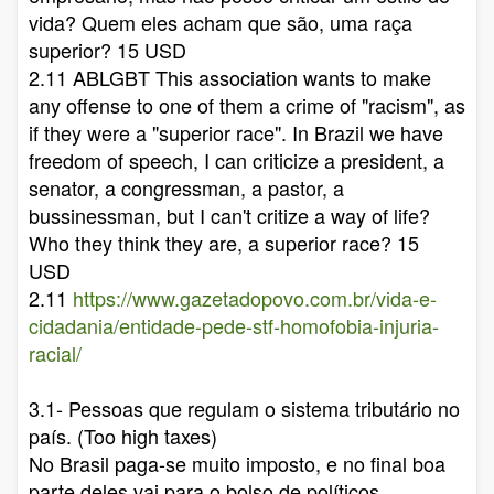
vida? Quem eles acham que são, uma raça
superior? 15 USD
2.11 ABLGBT This association wants to make
any offense to one of them a crime of "racism", as
if they were a "superior race". In Brazil we have
freedom of speech, I can criticize a president, a
senator, a congressman, a pastor, a
bussinessman, but I can't critize a way of life?
Who they think they are, a superior race? 15
USD
2.11
https://www.gazetadopovo.com.br/vida-e-
cidadania/entidade-pede-stf-homofobia-injuria-
racial/
3.1- Pessoas que regulam o sistema tributário no
país. (Too high taxes)
No Brasil paga-se muito imposto, e no final boa
parte deles vai para o bolso de políticos