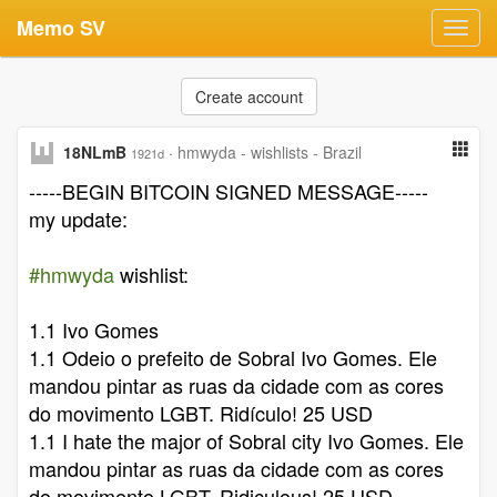
Memo SV
Toggl
navig
Create account
18NLmB
·
hmwyda - wishlists - Brazil
1921d
-----BEGIN BITCOIN SIGNED MESSAGE-----
my update:
#hmwyda
wishlist:
1.1 Ivo Gomes
1.1 Odeio o prefeito de Sobral Ivo Gomes. Ele
mandou pintar as ruas da cidade com as cores
do movimento LGBT. Ridículo! 25 USD
1.1 I hate the major of Sobral city Ivo Gomes. Ele
mandou pintar as ruas da cidade com as cores
do movimento LGBT. Ridiculous! 25 USD