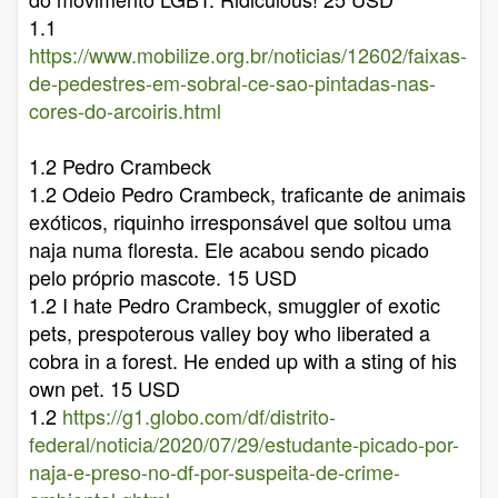
1.1
https://www.mobilize.org.br/noticias/12602/faixas-
de-pedestres-em-sobral-ce-sao-pintadas-nas-
cores-do-arcoiris.html
1.2 Pedro Crambeck
1.2 Odeio Pedro Crambeck, traficante de animais
exóticos, riquinho irresponsável que soltou uma
naja numa floresta. Ele acabou sendo picado
pelo próprio mascote. 15 USD
1.2 I hate Pedro Crambeck, smuggler of exotic
pets, prespoterous valley boy who liberated a
cobra in a forest. He ended up with a sting of his
own pet. 15 USD
1.2
https://g1.globo.com/df/distrito-
federal/noticia/2020/07/29/estudante-picado-por-
naja-e-preso-no-df-por-suspeita-de-crime-