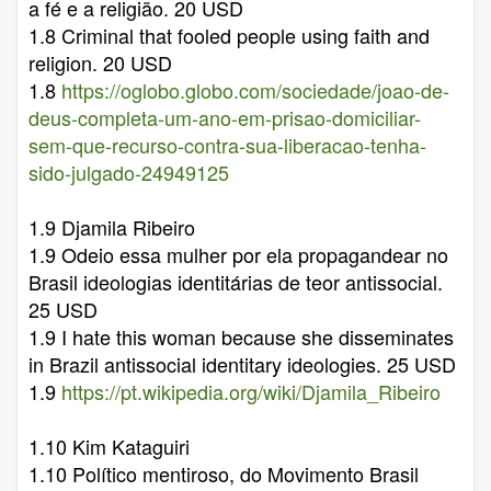
a fé e a religião. 20 USD
1.8 Criminal that fooled people using faith and
religion. 20 USD
1.8
https://oglobo.globo.com/sociedade/joao-de-
deus-completa-um-ano-em-prisao-domiciliar-
sem-que-recurso-contra-sua-liberacao-tenha-
sido-julgado-24949125
1.9 Djamila Ribeiro
1.9 Odeio essa mulher por ela propagandear no
Brasil ideologias identitárias de teor antissocial.
25 USD
1.9 I hate this woman because she disseminates
in Brazil antissocial identitary ideologies. 25 USD
1.9
https://pt.wikipedia.org/wiki/Djamila_Ribeiro
1.10 Kim Kataguiri
1.10 Político mentiroso, do Movimento Brasil