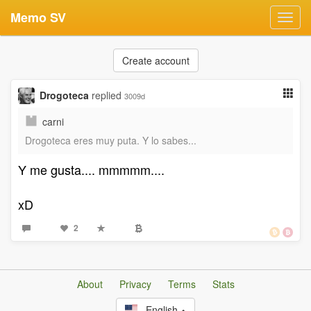
Memo SV
Toggl
navig
Create account
Drogoteca
replied
3009d
carni
Drogoteca eres muy puta. Y lo sabes...
Y me gusta.... mmmmm....
xD
2
About
Privacy
Terms
Stats
English